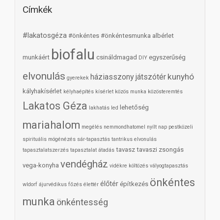
Címkék
#lakatosgéza
#önkéntes
#önkéntesmunka
albérlet
biofalu
munkáért
csináldmagad
egyszerűség
DIY
elvonulás
kunyhó
háziasszony
játszótér
gyerekek
kályhakísérlet
kélyhaépítés
kísérlet
közös munka
közösteremtés
Lakatos Géza
lehetőség
lakhatás
led
mariahalom
megélés
nemmondhatomel
nyílt nap
pestközeli
spirituális mögénézés
sár-tapasztás
tantrikus elvonulás
tavasz
tavaszi zsongás
tapasztalatszerzés
tapasztalat átadás
vendégház
vega-konyha
vidékre költözés
vályogtapasztás
önkéntes
élőtér
építkezés
wldorf
ájurvédikus főzés
élettér
munka
önkéntesség