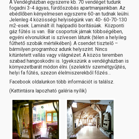
A Vendégházban egyszerre kb. 70 vendéget tudunk
fogadni 3-4 ágyas, fürdőszobás apartmanjainkban. Az
ebédlőben kényelmesen egyszerre 60-an tudnak leülni.
Jelenleg 4 közösségi helyiségünk van: 40- 60-70-130
m2-esek. Laminált ill. hajópadló borításúak. Központi
gáz fűtés is van. ·Bár csoportok járnak többségében,
egyéni elvonulókat is szívesen látunk (télen a helyileg
fűthető szobák mértékében). A csendet tisztelő –
bármilyen programhoz adunk helyszínt. Nincs
kitüntetett vallás vagy világnézet. A közös teremben
szabad hangoskodni is. Igyekszünk a vendégházban is
környezetbarát módon élni. (szelektív szemétgyűjtés,
helyi fa fűtés, szezon élelmiszerekből főzés…
Facebook oldalunkon több információt is találsz.
(Kattintásra lapozható galéria nyílik)