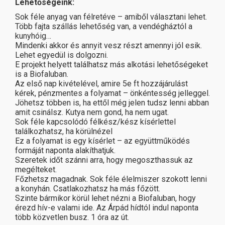
Lehetőségeink:
Sok féle anyag van félretéve – amiből választani lehet.
Több fajta szállás lehetőség van, a vendégháztól a
kunyhóig…
Mindenki akkor és annyit vesz részt amennyi jól esik.
Lehet egyedül is dolgozni.
E projekt helyett találhatsz más alkotási lehetőségeket
is a Biofaluban.
Az első nap kivételével, amire 5e ft hozzájárulást
kérek, pénzmentes a folyamat – önkéntesség jelleggel.
Jöhetsz többen is, ha ettől még jelen tudsz lenni abban
amit csinálsz. Kutya nem gond, ha nem ugat.
Sok féle kapcsolódó félkész/kész kísérlettel
találkozhatsz, ha körülnézel
Ez a folyamat is egy kísérlet – az együttműködés
formáját naponta alakíthatjuk.
Szeretek időt szánni arra, hogy megoszthassuk az
megélteket.
Főzhetsz magadnak. Sok féle élelmiszer szokott lenni
a konyhán. Csatlakozhatsz ha más főzött.
Szinte bármikor körül lehet nézni a Biofaluban, hogy
érezd hív-e valami ide. Az Árpád hídtól indul naponta
több közvetlen busz. 1 óra az út.