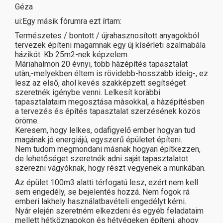
Géza
ui:Egy másik fórumra ezt írtam:
Természetes / bontott / újrahasznosított anyagokból
tervezek építeni magamnak egy új kísérleti szalmabála
házikót. Kb 25m2-nek képzelem.
Máriahalmon 20 évnyi, több hàzépítés tapasztalat
utàn,-melyekben éltem is rövidebb-hosszabb ideig-, ez
lesz az első, ahol kevés szakképzett segítséget
szeretnék igénybe venni. Lelkesít koràbbi
tapasztalataim megosztása màsokkal, a hàzépítésben
a tervezés és építés tapasztalat szerzésének közös
öröme.
Keresem, hogy lelkes, odafigyelő ember hogyan tud
magának jó energiájú, egyszerű épületet építeni.
Nem tudom megmondani másnak hogyan építkezzen,
de lehetőséget szeretnék adni saját tapasztalatot
szerezni vágyóknak, hogy részt vegyenek a munkában.
Az épület 100m3 alatti térfogatú lesz, ezért nem kell
sem engedély, se bejelentés hozzá. Nem fogok rá
emberi lakhely használatbavételi engedélyt kérni.
Nyár elején szeretném elkezdeni és egyéb feladataim
mellett hétköznapokon és hétvégeken építeni, ahogy