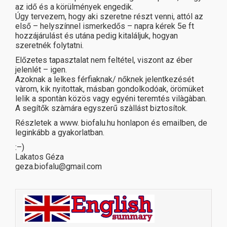
az idő és a körülmények engedik.
Úgy tervezem, hogy aki szeretne részt venni, attól az
első – helyszínnel ismerkedős – napra kérek 5e ft
hozzájárulást és utána pedig kitaláljuk, hogyan
szeretnék folytatni.
Előzetes tapasztalat nem feltétel, viszont az éber
jelenlét – igen.
Azoknak a lelkes férfiaknak/ nőknek jelentkezését
vàrom, kik nyitottak, másban gondolkodóak, örömüket
lelik a spontàn közös vagy egyéni teremtés vilàgàban.
A segítők szàmára egyszerű szàllást biztosítok.
Részletek a www. biofalu.hu honlapon és emailben, de
leginkább a gyakorlatban.
:–)
Lakatos Géza
geza.biofalu@gmail.com