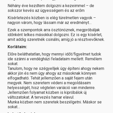
Néhány éve kezdtem dolgozni a kezeimmel – de
sokszor kevés az ügyességem és az erőm
Kísérletezés közben is elég türelmetlen vagyok –
nagyon várom, hogy lássam már az eredményt…
Ezek a szempontok arra ösztönöznek, megpróbáljak
időnként lelkes másokkal dolgozni. Ez is egy kísérlet,
amit addig szeretnék csinálni, amíg jó a résztvevőknek.
Korlátaim:
Előre beláthatatlan, hogy mennyi időt/figyelmet tudok
ide szánni a vendégházi feladataim mellett. Remélem
sokat.
Tanulom, hogy ne szégyelljek úgy építeni ahogy nekem
akkor jön és nem úgy ahogy az másoknak könnyen
elfogadható. Tehát jellemzően a saját fejem után
megyek. Nem szeretem védeni a megoldásaim
helyességét, hisz végtelen variáció van mindenre.
Jellemzően folyamat közben is kipróbálok új
változatokat. A tervezés hamar elavul.
Munka közben nem szeretek beszélgetni. Máskor se
sokat…