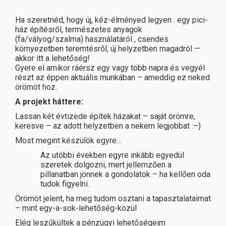
Ha szeretnéd, hogy új, kéz-élményed legyen : egy pici-
ház építésről, természetes anyagok
(fa/vályog/szalma) használatáról , csendes
környezetben teremtésről, új helyzetben magadról —
akkor itt a lehetőség!
Gyere el amikor ráérsz egy vagy több napra és vegyél
részt az éppen aktuális munkában – ameddig ez neked
örömöt hoz.
A projekt háttere:
Lassan két évtizede építek házakat – saját örömre,
keresve – az adott helyzetben a nekem legjobbat :–)
Most megint készülök egyre…
Az utóbbi években egyre inkább egyedül
szeretek dolgozni, mert jellemzően a
pillanatban jönnek a gondolatok – ha kellően oda
tudok figyelni.
Örömöt jelent, ha meg tudom osztani a tapasztalataimat
– mint egy-a-sok-lehetőség-közül
Elég leszűkültek a pénzügyi lehetőségeim