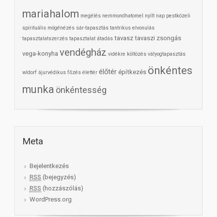
mariahalom
megélés
nemmondhatomel
nyílt nap
pestközeli
spirituális mögénézés
sár-tapasztás
tantrikus elvonulás
tavasz
tavaszi zsongás
tapasztalatszerzés
tapasztalat átadás
vendégház
vega-konyha
vidékre költözés
vályogtapasztás
önkéntes
élőtér
építkezés
wldorf
ájurvédikus főzés
élettér
munka
önkéntesség
Meta
Bejelentkezés
RSS
(bejegyzés)
RSS
(hozzászólás)
WordPress.org