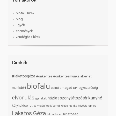
biofalu hírek
blog
Egyéb
események
vendégház hírek
Címkék
#lakatosgéza
#önkéntes
#önkéntesmunka
albérlet
biofalu
munkáért
csináldmagad
egyszerűség
DIY
elvonulás
kunyhó
háziasszony
játszótér
gyerekek
kályhakísérlet
kélyhaépítés
kísérlet
közös munka
közösteremtés
Lakatos Géza
lehetőség
lakhatás
led