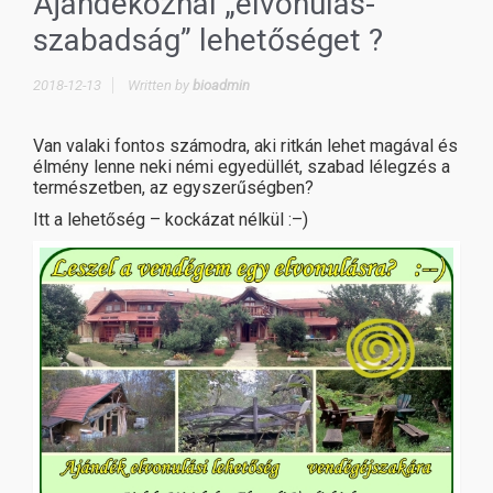
Ajándékoznál „elvonulás-
szabadság” lehetőséget ?
2018-12-13
Written by
bioadmin
Van valaki fontos számodra, aki ritkán lehet magával és
élmény lenne neki némi egyedüllét, szabad lélegzés a
természetben, az egyszerűségben?
Itt a lehetőség – kockázat nélkül :–)