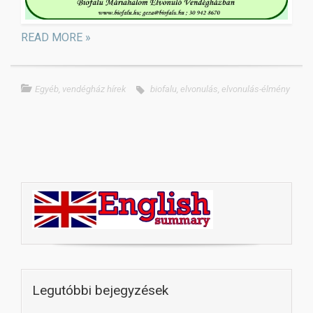
READ MORE »
Egyéb
,
vendégház hírek
biofalu
,
elvonulás
,
elvonulás-élmény
Legutóbbi bejegyzések