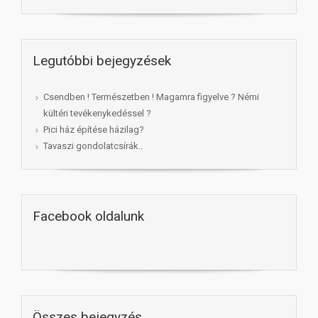
Legutóbbi bejegyzések
Csendben ! Természetben ! Magamra figyelve ? Némi
kültéri tevékenykedéssel ?
Pici ház építése házilag?
Tavaszi gondolatcsírák..
Facebook oldalunk
Összes bejegyzés