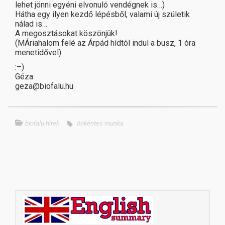
lehet jönni egyéni elvonuló vendégnek is…)
Hátha egy ilyen kezdő lépésből, valami új születik
nálad is…
A megosztásokat köszönjük!
(MÁriahalom felé az Árpád hídtól indul a busz, 1 óra
menetidővel)
:–)
Géza
geza@biofalu.hu
biofalu hírek
önkéntes munka