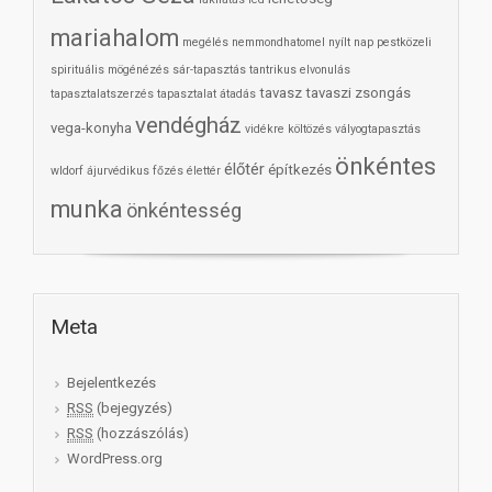
mariahalom
megélés
nemmondhatomel
nyílt nap
pestközeli
spirituális mögénézés
sár-tapasztás
tantrikus elvonulás
tavasz
tavaszi zsongás
tapasztalatszerzés
tapasztalat átadás
vendégház
vega-konyha
vidékre költözés
vályogtapasztás
önkéntes
élőtér
építkezés
wldorf
ájurvédikus főzés
élettér
munka
önkéntesség
Meta
Bejelentkezés
RSS
(bejegyzés)
RSS
(hozzászólás)
WordPress.org