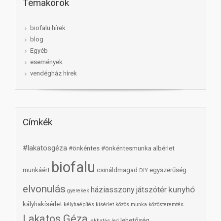
Témakörök
biofalu hírek
blog
Egyéb
események
vendégház hírek
Címkék
#lakatosgéza
#önkéntes
#önkéntesmunka
albérlet
biofalu
munkáért
csináldmagad
egyszerűség
DIY
elvonulás
kunyhó
háziasszony
játszótér
gyerekek
kályhakísérlet
kélyhaépítés
kísérlet
közös munka
közösteremtés
Lakatos Géza
lehetőség
lakhatás
led