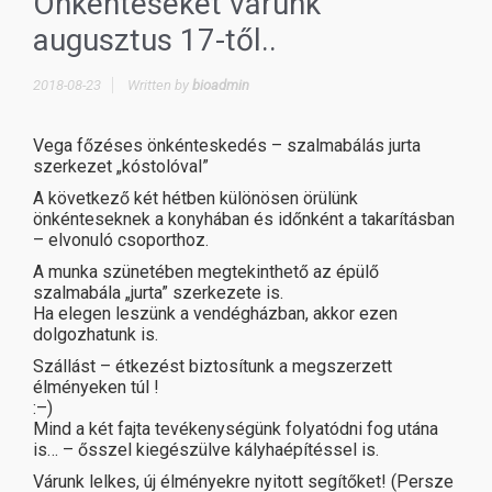
Önkénteseket várunk
augusztus 17-től..
2018-08-23
Written by
bioadmin
Vega főzéses önkénteskedés – szalmabálás jurta
szerkezet „kóstolóval”
A következő két hétben különösen örülünk
önkénteseknek a konyhában és időnként a takarításban
– elvonuló csoporthoz.
A munka szünetében megtekinthető az épülő
szalmabála „jurta” szerkezete is.
Ha elegen leszünk a vendégházban, akkor ezen
dolgozhatunk is.
Szállást – étkezést biztosítunk a megszerzett
élményeken túl !
:–)
Mind a két fajta tevékenységünk folyatódni fog utána
is… – ősszel kiegészülve kályhaépítéssel is.
Várunk lelkes, új élményekre nyitott segítőket! (Persze